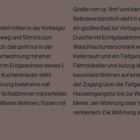
Größe von ca. 14m² und kan
Selbstverständlich steht 
ht mitten in der Kettwiger
ein großes Bad zur Verfüg
nweg und 50m bis zum
Dusche mit Echtglasabtre
h, das geht nur in der
Waschtischunterschrank we
Raumwohnung mit einer
Kellerraum und ein Tiefgar
t im Erdgeschoss dieses 5
Fahrradkeller und Aufzug s
e Küchenkräuter steht
luxuriöses Wohnen auf eine
nung bietet eine voll
der Zugang über die Tiefga
 Schlafzimmer mit perfekter
Hauseingangstür bis zur Wo
ffenes Wohnen / Essen mit
Mieter, der Wohnung oder 
verkleinern. Die Wohnung is