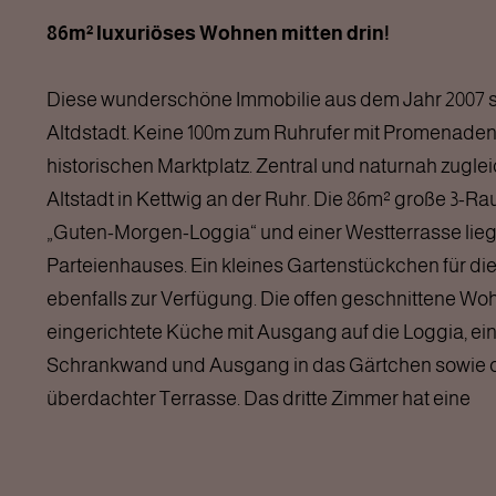
86m² luxuriöses Wohnen mitten drin!
Diese wunderschöne Immobilie aus dem Jahr 2007 ste
Altdstadt. Keine 100m zum Ruhrufer mit Promenade
historischen Marktplatz. Zentral und naturnah zugleic
Altstadt in Kettwig an der Ruhr. Die 86m² große 3-
„Guten-Morgen-Loggia“ und einer Westterrasse lieg
Parteienhauses. Ein kleines Gartenstückchen für di
ebenfalls zur Verfügung. Die offen geschnittene Woh
eingerichtete Küche mit Ausgang auf die Loggia, ein
Schrankwand und Ausgang in das Gärtchen sowie o
überdachter Terrasse. Das dritte Zimmer hat eine