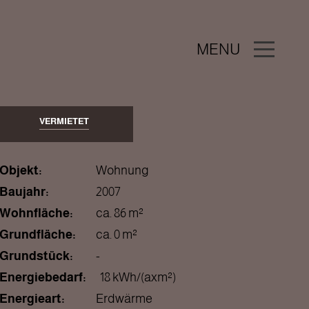
MENU
VERMIETET
Objekt:
Wohnung
Baujahr:
2007
Wohnfläche:
ca. 86 m²
Grundfläche:
ca. 0 m²
Grundstück:
-
Energiebedarf:
18 kWh/(axm²)
Energieart:
Erdwärme