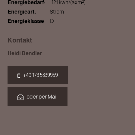
Energiebedarf:
121 kwh/(axm²)
Energieart:
Strom
Energieklasse
D
Kontakt
Heidi Bendler
+49 173 5339959
oder per Mail