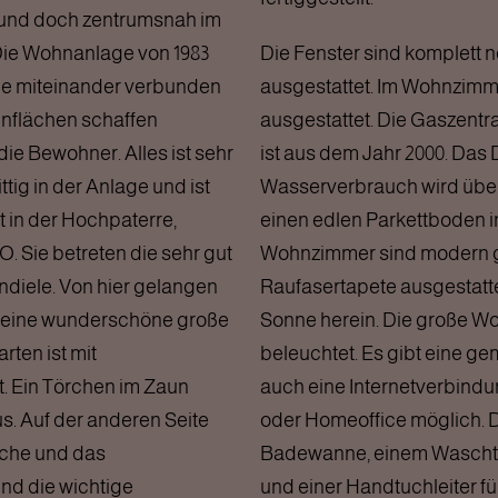
 und doch zentrumsnah im
Die Wohnanlage von 1983
Die Fenster sind komplett n
ge miteinander verbunden
ausgestattet. Im Wohnzimme
ünflächen schaffen
ausgestattet. Die Gaszent
ie Bewohner. Alles ist sehr
ist aus dem Jahr 2000. Das 
tig in der Anlage und ist
Wasserverbrauch wird übe
 in der Hochpaterre,
einen edlen Parkettboden i
 Sie betreten die sehr gut
Wohnzimmer sind modern gl
diele. Von hier gelangen
Raufasertapete ausgestattet
uf eine wunderschöne große
Sonne herein. Die große Wo
rten ist mit
beleuchtet. Es gibt eine 
. Ein Törchen im Zaun
auch eine Internetverbindun
s. Auf der anderen Seite
oder Homeoffice möglich. Da
üche und das
Badewanne, einem Waschti
nd die wichtige
und einer Handtuchleiter f