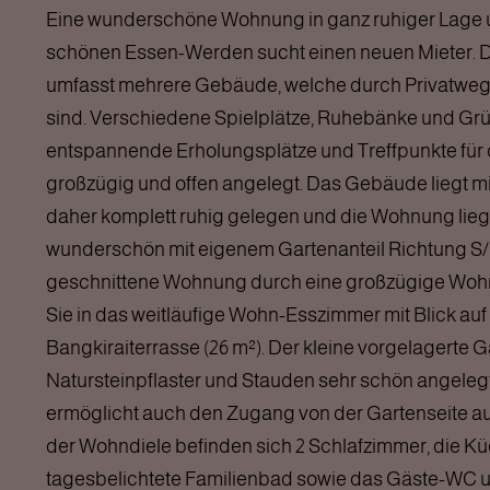
Eine wunderschöne Wohnung in ganz ruhiger Lage
schönen Essen-Werden sucht einen neuen Mieter. 
umfasst mehrere Gebäude, welche durch Privatwe
sind. Verschiedene Spielplätze, Ruhebänke und Gr
entspannende Erholungsplätze und Treffpunkte für d
großzügig und offen angelegt. Das Gebäude liegt mit
daher komplett ruhig gelegen und die Wohnung liegt
wunderschön mit eigenem Gartenanteil Richtung S/O.
geschnittene Wohnung durch eine großzügige Wohn
Sie in das weitläufige Wohn-Esszimmer mit Blick a
Bangkiraiterrasse (26 m²). Der kleine vorgelagerte Ga
Natursteinpflaster und Stauden sehr schön angelegt
ermöglicht auch den Zugang von der Gartenseite au
der Wohndiele befinden sich 2 Schlafzimmer, die K
tagesbelichtete Familienbad sowie das Gäste-WC u