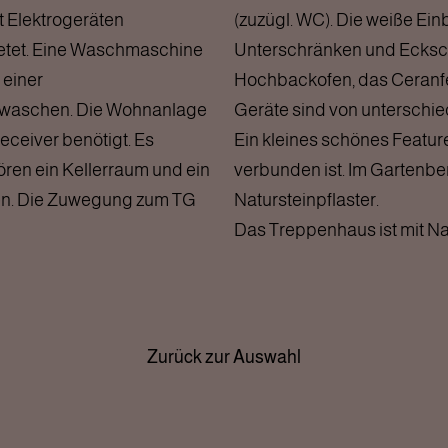
 Elektrogeräten
(zuzügl. WC). Die weiße Ein
etet. Eine Waschmaschine
Unterschränken und Ecksch
 einer
Hochbackofen, das Ceranfe
waschen. Die Wohnanlage
Geräte sind von unterschied
eceiver benötigt. Es
Ein kleines schönes Feature 
ren ein Kellerraum und ein
verbunden ist. Im Gartenbe
den. Die Zuwegung zum TG
Natursteinpflaster.
Das Treppenhaus ist mit Nat
Zurück zur Auswahl