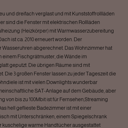
eu und dreifach verglast und mit Kunststoffrollläden
r sind die Fenster mit elektrischen Rollläden
ralheizung (Heizkörper) mit Warmwasserzubereitung
Dach ist ca. 2010 erneuert worden. Der
r Wasseruhren abgerechnet. Das Wohnzimmer hat
n einem Fischgrätmuster, die Wände im
att geputzt. Die übrigen Räume sind mit
. Die 3 großen Fenster lassen zu jeder Tageszeit die
hndiele ist mit vielen Downlights wunderbar
gemeinschaftliche SAT-Anlage auf dem Gebäude, aber
g von bis zu 100Mbit ist für Fernsehen,Streaming
s hell geflieste Badezimmer ist mit einer
sch mit Unterschränken, einem Spiegelschrank
ür kuschelige warme Handtücher ausgestattet