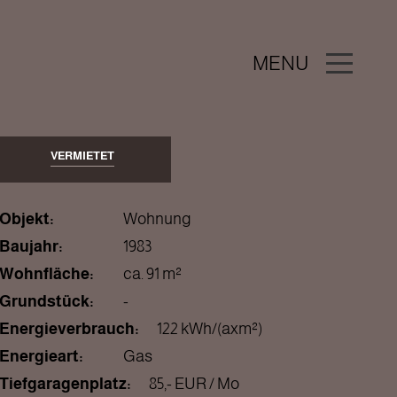
MENU
VERMIETET
Objekt:
Wohnung
Baujahr:
1983
Wohnfläche:
ca. 91 m²
Grundstück:
-
Energieverbrauch:
122 kWh/(axm²)
Energieart:
Gas
Tiefgaragenplatz:
85,- EUR / Mo