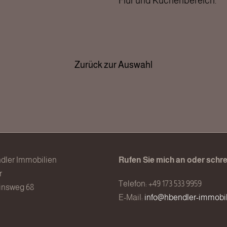
Flur und Küchenbereich.
Zurück zur Auswahl
dler Immobilien
Rufen Sie mich an oder schre
r
Telefon: +49 173 533 9959
insweg 68
E-Mail:
info@hbendler-immobil