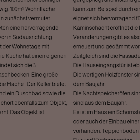
twig. 109m² Wohnfläche
kann zum Beispiel durch e
an zunächst vermutet.
eignet sich hervorragend fü
eten eine hervorragende
Kaminschacht eröffnet die 
vor in Südausrichtung
Veränderungen gibt es also
t der Wohnetage mit
erneuert und gedämmt wor
e Küche hat einen eigenen
Zeitgleich sind die Fass
ndet sich die 3
Die Hauseingangstür ist eb
Waschbecken. Eine große
Die wertigen Holzfenster si
e Fläche . Der Keller bietet
dem Baujahr.
d ein Duschbad sowie die
Die Nachtspeicheröfen sin
ehört ebenfalls zum Objekt,
sind aus dem Baujahr.
rnt. Das Objekt ist
Es ist im Haus ein Schorns
oder auch der Einbau einer
vorhanden. Teppichböden i