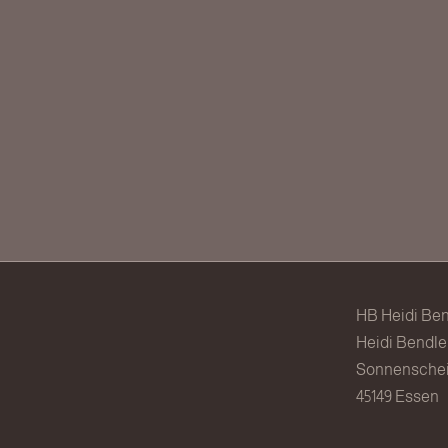
HB Heidi Ben
Heidi Bendle
Sonnensche
45149 Essen